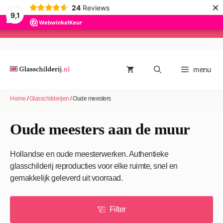
×
24
Reviews
9,1
Ga
naar
de
menu
inhoud
Home
/
Glasschilderijen
/
Oude meesters
Oude meesters aan de muur
Hollandse en oude meesterwerken. Authentieke
glasschilderij reproducties voor elke ruimte, snel en
gemakkelijk geleverd uit voorraad.
Filter